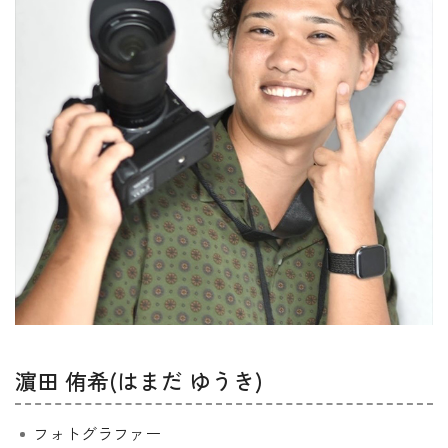
濵田 侑希(はまだ ゆうき)
フォトグラファー